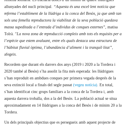
allunyades del nucli principal.
“Aquesta és una excel·lent notícia que
referma l’establiment de la llúdriga a la conca del Besòs, ja que amb tan
sols una femella reproductora la viabilitat de la seva població quedava
massa supeditada a l’entrada d’individus de conques externes”
, matisa
Tolrà. “
La nova zona de reproducció compleix amb tots els requisits per a
l’espècie que estem avaluant, entre els quals destaca una estructura de
l’hàbitat fluvial òptima, l’abundància d’aliment i la tranquil·litat”
,
afegeix.
Recordem que durant els darrers dos anys (2019 i 2020 a la Tordera i
2020 també al Besòs) s’ha assolit la fita més esperada: les llúdrigues
s’han reproduït en ambdues conques per primera vegada després de la
seva extinció local a finals del segle passat
(vegeu notícia)
. En total,
s’han identificat cinc grups familiars a la conca de la Tordera i, amb
aquesta darrera troballa, dos a la del Besòs. La població actual se situa
aproximadament en 14 llúdrigues a la conca del Besòs i de mínim 20 a la
Tordera.
Un dels principals objectius que es persegueix amb aquest projecte de