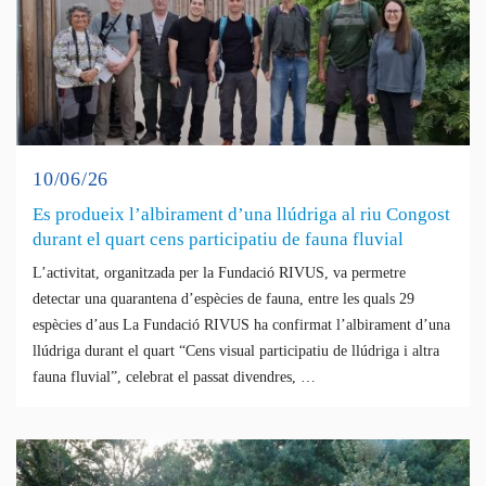
10/06/26
Es produeix l’albirament d’una llúdriga al riu Congost
durant el quart cens participatiu de fauna fluvial
L’activitat, organitzada per la Fundació RIVUS, va permetre
detectar una quarantena d’espècies de fauna, entre les quals 29
espècies d’aus La Fundació RIVUS ha confirmat l’albirament d’una
llúdriga durant el quart “Cens visual participatiu de llúdriga i altra
fauna fluvial”, celebrat el passat divendres, …