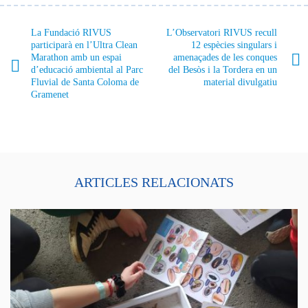
La Fundació RIVUS
L’Observatori RIVUS recull
participarà en l’Ultra Clean
12 espècies singulars i
Marathon amb un espai
amenaçades de les conques
d’educació ambiental al Parc
del Besòs i la Tordera en un
Fluvial de Santa Coloma de
material divulgatiu
Gramenet
ARTICLES RELACIONATS