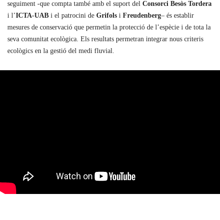
seguiment -que compta també amb el suport del
Consorci Besòs Tordera
i l’
ICTA-UAB
i el patrocini de
Grifols
i
Freudenberg
– és establir
mesures de conservació que permetin la protecció de l’espècie i de tota la
seva comunitat ecològica. Els resultats permetran integrar nous criteris
ecològics en la gestió del medi fluvial.