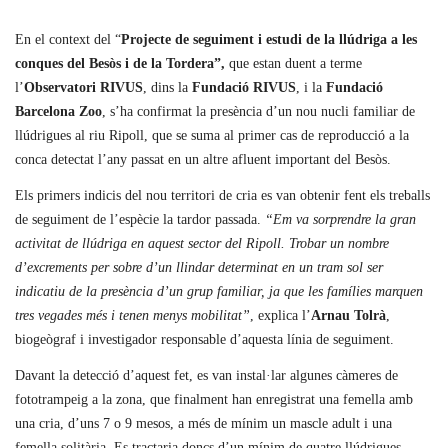
En el context del “
Projecte de seguiment i estudi de la llúdriga a les
conques del Besòs i de la Tordera”,
que estan duent a terme
l’
Observatori RIVUS
, dins la
Fundació RIVUS
, i la
Fundació
Barcelona Zoo
, s’ha confirmat la presència d’un nou nucli familiar de
llúdrigues al riu Ripoll, que se suma al primer cas de reproducció a la
conca detectat l’any passat en un altre afluent important del Besòs.
Els primers indicis del nou territori de cria es van obtenir fent els treballs
de seguiment de l’espècie la tardor passada.
“Em va sorprendre la gran
activitat de llúdriga en aquest sector del Ripoll. Trobar un nombre
d’excrements per sobre d’un llindar determinat en un tram sol ser
indicatiu de la presència d’un grup familiar, ja que les famílies marquen
tres vegades més i tenen menys mobilitat”
, explica l’
Arnau Tolrà
,
biogeògraf i investigador responsable d’aquesta línia de seguiment.
Davant la detecció d’aquest fet, es van instal·lar algunes càmeres de
fototrampeig a la zona, que finalment han enregistrat una femella amb
una cria, d’uns 7 o 9 mesos, a més de mínim un mascle adult i una
femella solitària. Es tractaria doncs d’un mínim de quatre llúdrigues