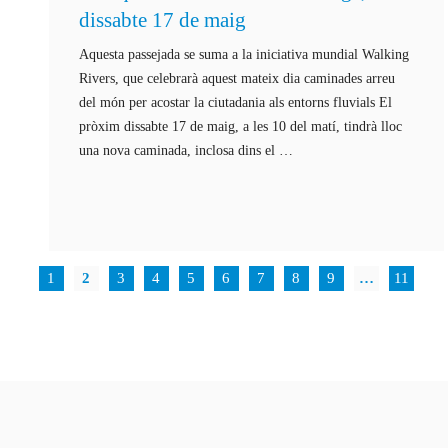
dissabte 17 de maig
Aquesta passejada se suma a la iniciativa mundial Walking
Rivers, que celebrarà aquest mateix dia caminades arreu
del món per acostar la ciutadania als entorns fluvials El
pròxim dissabte 17 de maig, a les 10 del matí, tindrà lloc
una nova caminada, inclosa dins el …
1
2
3
4
5
6
7
8
9
…
11