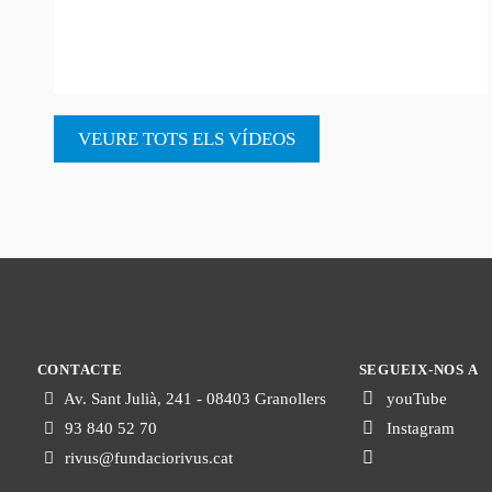
VEURE TOTS ELS VÍDEOS
CONTACTE
SEGUEIX-NOS A
Av. Sant Julià, 241 - 08403 Granollers
youTube
93 840 52 70
Instagram
rivus@fundaciorivus.cat