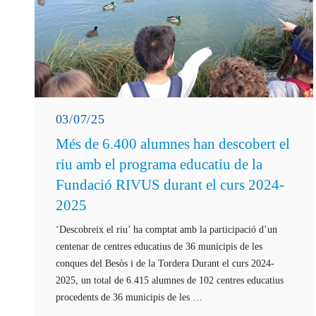
03/07/25
Més de 6.400 alumnes han descobert el
riu amb el programa educatiu de la
Fundació RIVUS durant el curs 2024-
2025
‘Descobreix el riu’ ha comptat amb la participació d’un
centenar de centres educatius de 36 municipis de les
conques del Besòs i de la Tordera Durant el curs 2024-
2025, un total de 6.415 alumnes de 102 centres educatius
procedents de 36 municipis de les …