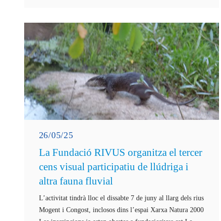
26/05/25
La Fundació RIVUS organitza el tercer
cens visual participatiu de llúdriga i
altra fauna fluvial
L’activitat tindrà lloc el dissabte 7 de juny al llarg dels rius
Mogent i Congost, inclosos dins l’espai Xarxa Natura 2000