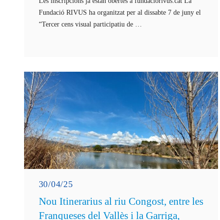
Les inscripcions ja estan obertes a fundaciorivus.cat La
Fundació RIVUS ha organitzat per al dissabte 7 de juny el
“Tercer cens visual participatiu de …
30/04/25
Nou Itinerarius al riu Congost, entre les
Franqueses del Vallès i la Garriga,