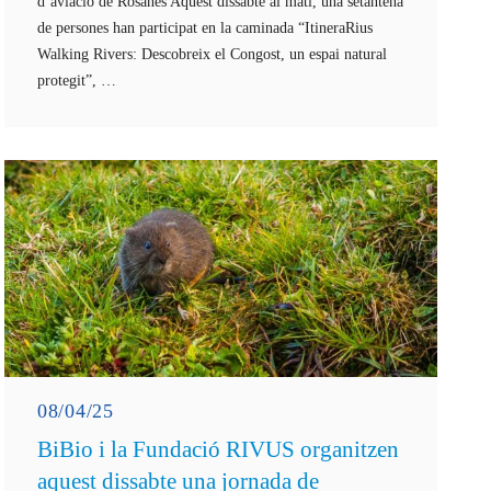
d’aviació de Rosanes Aquest dissabte al matí, una setantena
de persones han participat en la caminada “ItineraRius
Walking Rivers: Descobreix el Congost, un espai natural
protegit”, …
08/04/25
BiBio i la Fundació RIVUS organitzen
aquest dissabte una jornada de