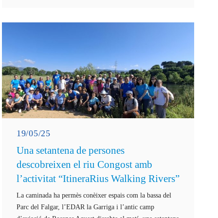
19/05/25
Una setantena de persones
descobreixen el riu Congost amb
l’activitat “ItineraRius Walking Rivers”
La caminada ha permès conèixer espais com la bassa del
Parc del Falgar, l’EDAR la Garriga i l’antic camp