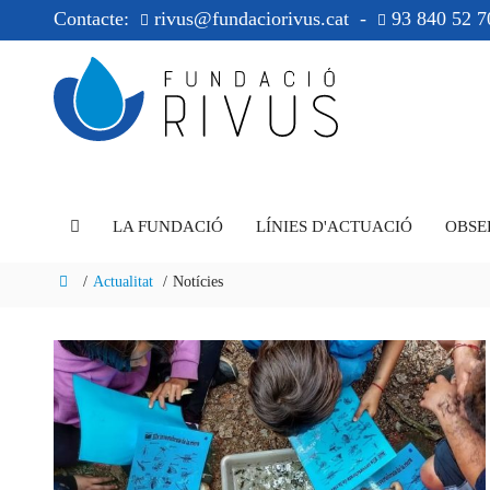
Contacte:
rivus@fundaciorivus.cat
-
93 840 52 7
LA FUNDACIÓ
LÍNIES D'ACTUACIÓ
OBSE
Actualitat
Notícies