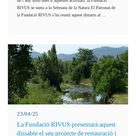
de l’any Amb dues d’aquestes activitats, la Fundació
RIVUS se suma a la Setmana de la Natura El Patronat de
la Fundació RIVUS s’ha reunit aquest dimarts al …
23/04/25
La Fundació RIVUS presentarà aquest
dissabte el seu projecte de restauració i