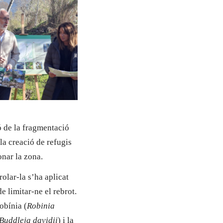
ó de la fragmentació
 la creació de refugis
onar la zona.
rolar-la s’ha aplicat
e limitar-ne el rebrot.
robínia (
Robinia
Buddleja davidii
) i la