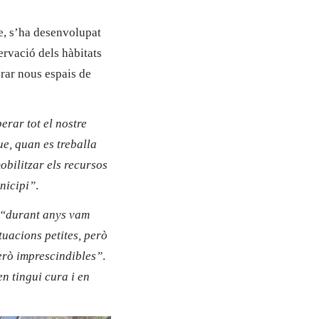
e, s’ha desenvolupat
ervació dels hàbitats
erar nous espais de
erar tot el nostre
ue, quan es treballa
bilitzar els recursos
nicipi”
.
“durant anys vam
tuacions petites, però
però imprescindibles”
.
n tingui cura i en