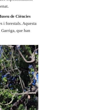
penat.
useu de Ciències
es i forestals. Aquesta
a Garriga, que han