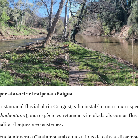
per afavorir el ratpenat d’aigua
restauració fluvial al riu Congost, s’ha instal·lat una caixa espe
daubentonii
), una espècie estretament vinculada als cursos fluv
alitat d’aquests ecosistemes.
iència pionera a Catalunya amb aquest tipus de caixes, disseny