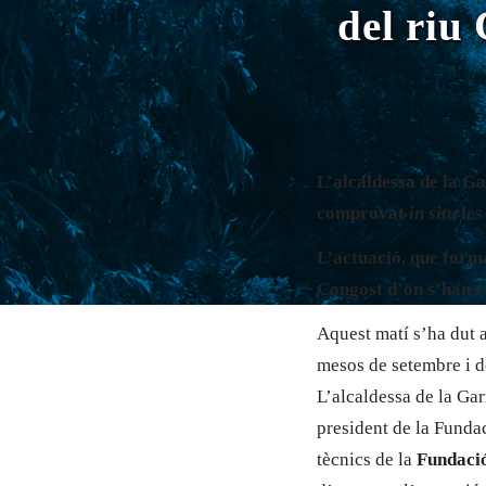
del riu
L’alcaldessa de la G
comprovat
in situ
les
L’actuació, que forma
Congost d’on s’han re
Aquest matí s’ha dut a
mesos de setembre i d
L’alcaldessa de la Gar
president de la Fund
tècnics de la
Fundaci