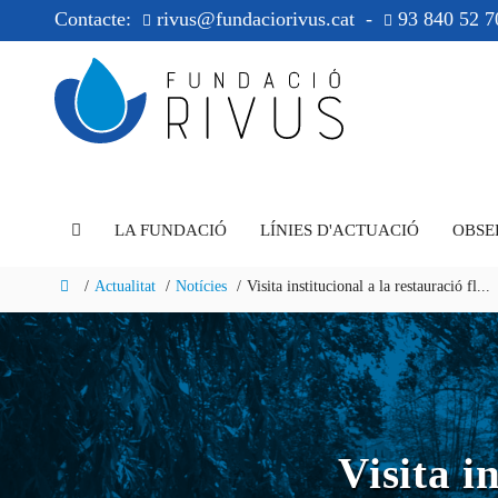
Contacte:
rivus@fundaciorivus.cat
-
93 840 52 7
LA FUNDACIÓ
LÍNIES D'ACTUACIÓ
OBSE
Actualitat
Notícies
Visita institucional a la restauració fl...
Visita i