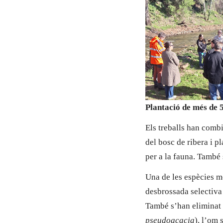
Plantació de més de 
Els treballs han comb
del bosc de ribera i p
per a la fauna. També 
Una de les espècies mé
desbrossada selectiva 
També s’han eliminat a
pseudoacacia
), l’om 