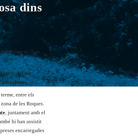
osa dins
 Josep Monràs, han
tàrees del riu
d’autòctones
 terme, entre els
 zona de les Roques.
nte
, juntament amb el
també hi han assistit
empreses encarregades