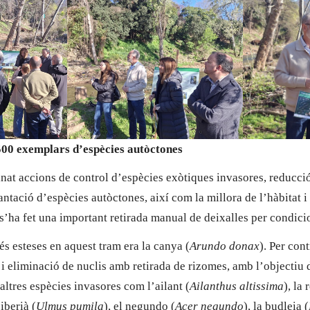
500 exemplars d’espècies autòctones
inat accions de control d’espècies exòtiques invasores, reducci
lantació d’espècies autòctones, així com la millora de l’hàbitat i
s’ha fet una important retirada manual de deixalles per condici
s esteses en aquest tram era la canya (
Arundo donax
). Per cont
i eliminació de nuclis amb retirada de rizomes, amb l’objectiu d
ltres espècies invasores com l’ailant (
Ailanthus altissima
), la 
siberià (
Ulmus pumila
), el negundo (
Acer negundo
), la budleia (