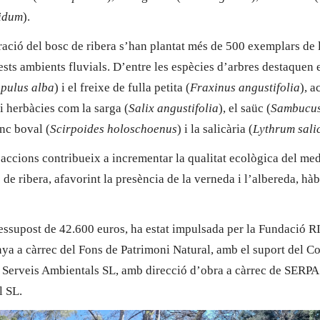
cidum
).
eració del bosc de ribera s’han plantat més de 500 exemplars de 
sts ambients fluvials. D’entre les espècies d’arbres destaquen e
pulus alba
) i el freixe de fulla petita (
Fraxinus angustifolia
), 
i herbàcies com la sarga (
Salix angustifolia
), el saüc (
Sambucus
onc boval (
Scirpoides holoschoenus
) i la salicària (
Lythrum sali
accions contribueix a incrementar la qualitat ecològica del medi
 de ribera, afavorint la presència de la verneda i l’albereda, hàb
essupost de 42.600 euros, ha estat impulsada per la Fundació R
nya a càrrec del Fons de Patrimoni Natural, amb el suport del C
 Serveis Ambientals SL, amb direcció d’obra a càrrec de SERPA
l SL.