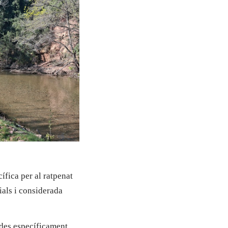
cífica per al ratpenat
ials i considerada
ades específicament