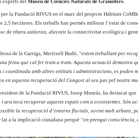
i experts del
Museu de Ciències Naturals de Granollers
.
 per la Fundació RIVUS en el marc del projecte Hàbitats CoMB
e 2,5 hectàrees. Els treballs han permès millorar l’estat de cons
bosc de ribera autòcton, afavorir la connectivitat ecològica i gen
ldessa de la Garriga, Meritxell Budó,
“estem treballant per recup
 una feina que cal fer tram a tram. Aquesta actuació demostra q
i coordinada amb altres entitats i administracions, es poden mo
ços en aquesta recuperació del Congost al seu pas pel nostre mu
 president de la Fundació RIVUS, Josep Monràs, ha destacat que
u i ara toca recuperar aquests espais com a ecosistemes. Són ac
ossible la recuperació d’entorns fluvials, sovint molt urbans, 
lat a la implicació ciutadana perquè
“en prengui consciència, e