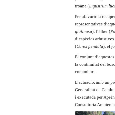
troana (
Ligustrum lu
Per afavorir la recup
representatives d’aque
glutinosa
), l’àlber (
Po
d’espècies arbustives 
(
Carex pendula
), el j
El conjunt d’aquestes 
la continuïtat del bosc
comunitari.
L’actuació, amb un pr
Generalitat de Catalu
i executada per Aprèn
Consultoria Ambienta