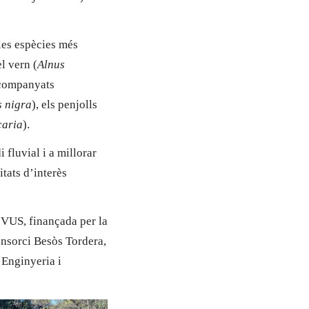
les espècies més
l vern (
Alnus
acompanyats
 nigra
), els penjolls
caria
).
 fluvial i a millorar
itats d’interès
IVUS, finançada per la
onsorci Besòs Tordera,
 Enginyeria i