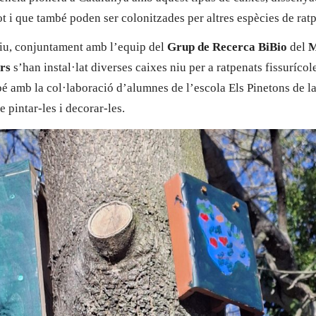
ot i que també poden ser colonitzades per altres espècies de rat
riu, conjuntament amb l’equip del
Grup de Recerca BiBio
del
M
rs
s’han instal·lat diverses caixes niu per a ratpenats fissurícol
é amb la col·laboració d’alumnes de l’escola Els Pinetons de l
e pintar-les i decorar-les.