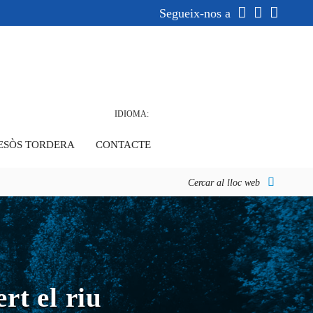
Segueix-nos a
IDIOMA:
ESÒS TORDERA
CONTACTE
Cercar al lloc web
rt el riu