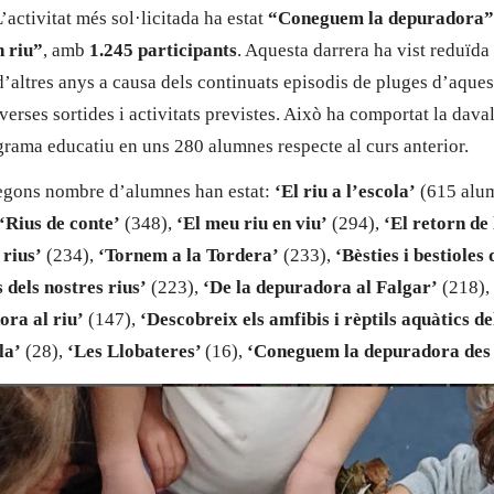
’activitat més sol·licitada ha estat
“Coneguem la depuradora”
n riu”
, amb
1.245 participants
. Aquesta darrera ha vist reduïda 
d’altres anys a causa dels continuats episodis de pluges d’aque
iverses sortides i activitats previstes. Això ha comportat la dava
grama educatiu en uns 280 alumnes respecte al curs anterior.
 segons nombre d’alumnes han estat:
‘El riu a l’escola’
(615 alu
‘Rius de conte’
(348),
‘El meu riu en viu’
(294),
‘El retorn de 
 rius’
(234),
‘Tornem a la Tordera’
(233),
‘Bèsties i bestioles 
 dels nostres rius’
(223),
‘De la depuradora al Falgar’
(218),
ora al riu’
(147),
‘Descobreix els amfibis i rèptils aquàtics de
la’
(28),
‘Les Llobateres’
(16),
‘Coneguem la depuradora des 