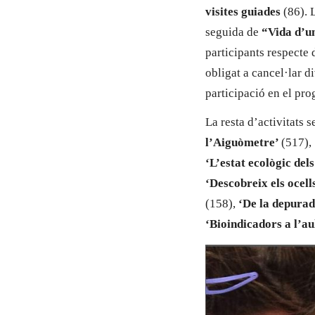
visites guiades
(86). L
seguida de
“Vida d’u
participants respecte 
obligat a cancel·lar d
participació en el pro
La resta d’activitats
l’Aiguòmetre’
(517),
‘L’estat ecològic dels
‘Descobreix els ocells
(158),
‘De la depurad
‘Bioindicadors a l’au