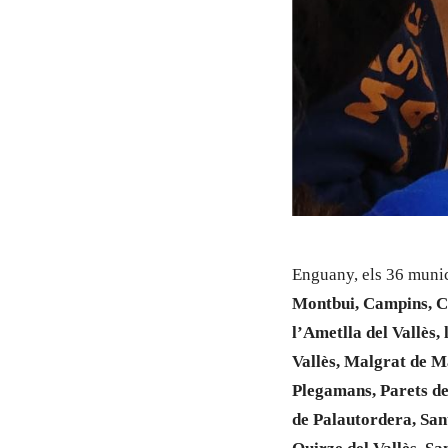
Enguany, els 36 munic
Montbui, Campins, Ca
l’Ametlla del Vallès,
Vallès, Malgrat de M
Plegamans, Parets del
de Palautordera, San