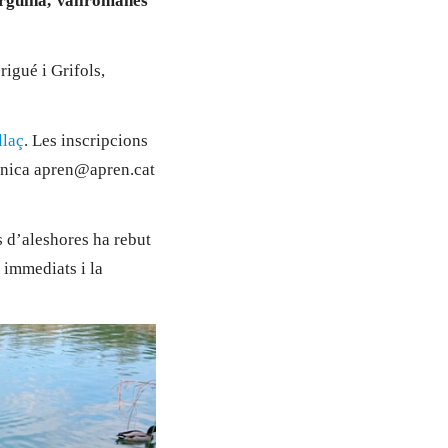
orguina, Vallromanes
igué i Grifols,
llaç
. Les inscripcions
rònica apren@apren.cat
es d’aleshores ha rebut
 immediats i la