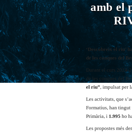
amb el 
RIV
‘Descobreix el riu’ h
de les conques del Be
Durant el curs 2024-2
de les conques del Be
el riu”
, impulsat per 
Les activitats, que s’
Formatius, han tingut
Primària, i
1.995
ho ha
Les propostes més de