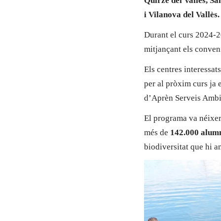
Quirze del Vallès, S
i Vilanova del Vallès.
Durant el curs 2024-20
mitjançant els conven
Els centres interessa
per al pròxim curs ja
d’Aprèn Serveis Ambie
El programa va néixer
més de
142.000 alum
biodiversitat que hi a