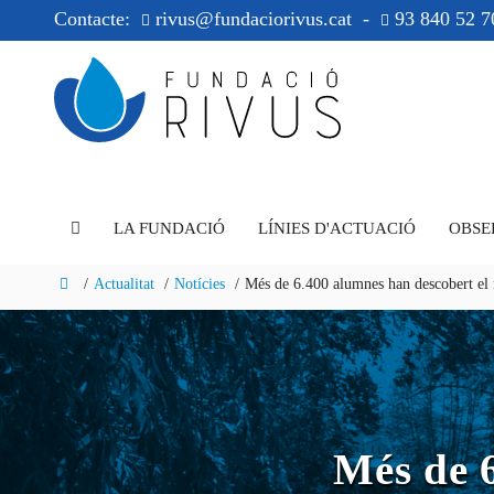
Contacte:
rivus@fundaciorivus.cat
-
93 840 52 7
LA FUNDACIÓ
LÍNIES D'ACTUACIÓ
OBSE
Actualitat
Notícies
Més de 6.400 alumnes han descobert el r
Més de 6