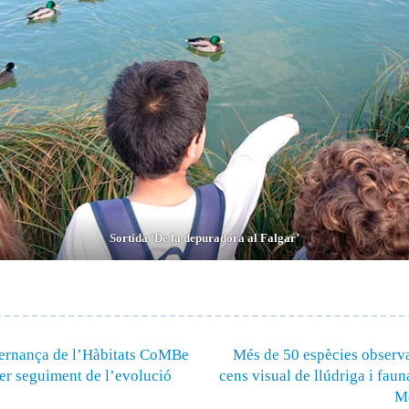
Sortida ‘De la depuradora al Falgar’
vernança de l’Hàbitats CoMBe
Més de 50 espècies observa
fer seguiment de l’evolució
cens visual de llúdriga i fauna
Mo