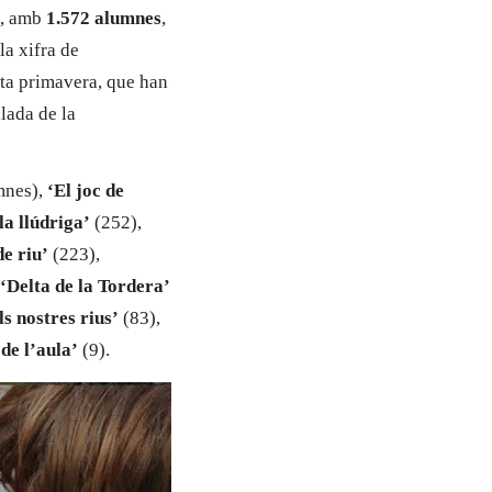
, amb
1.572 alumnes
,
la xifra de
sta primavera, que han
llada de la
mnes),
‘El joc de
la llúdriga’
(252),
de riu’
(223),
‘Delta de la Tordera’
ls nostres rius’
(83),
de l’aula’
(9).