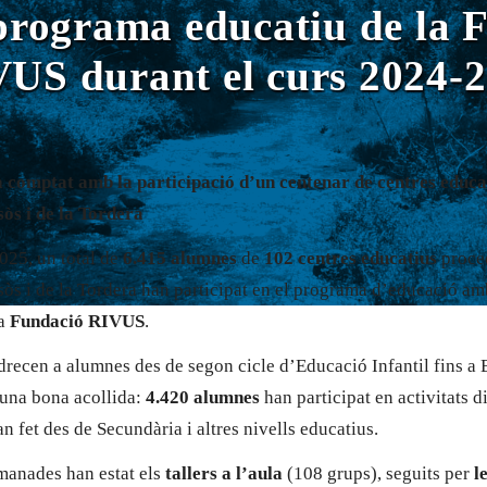
programa educatiu de la 
US durant el curs 2024-
a comptat amb la participació d’un centenar de centres educa
sòs i de la Tordera
025, un total de
6.415 alumnes
de
102 centres educatius
proce
sòs i de la Tordera han participat en el programa d’educació a
la
Fundació RIVUS
.
adrecen a alumnes des de segon cicle d’Educació Infantil fins a B
 una bona acollida:
4.420 alumnes
han participat en activitats di
n fet des de Secundària i altres nivells educatius.
manades han estat els
tallers a l’aula
(108 grups), seguits per
l