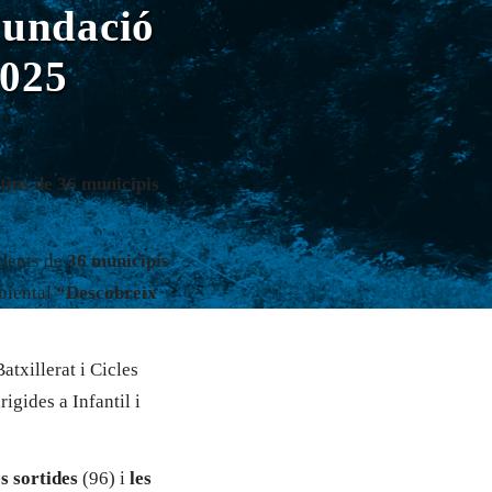
Fundació
2025
tius de 36 municipis
dents de
36 municipis
mbiental
“Descobreix
atxillerat i Cicles
rigides a Infantil i
es sortides
(96) i
les