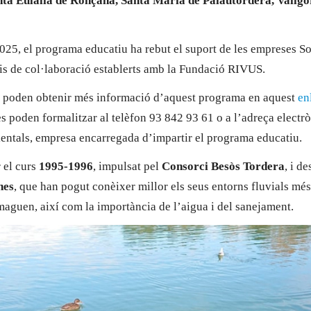
anta Eulàlia de Ronçana, Santa Maria de Palautordera, Vallg
25, el programa educatiu ha rebut el suport de les empreses Sor
is de col·laboració establerts amb la Fundació RIVUS.
ts poden obtenir més informació d’aquest programa en aquest
en
 es poden formalitzar al telèfon 93 842 93 61 o a l’adreça elect
ntals, empresa encarregada d’impartir el programa educatiu.
 el curs
1995-1996
, impulsat pel
Consorci Besòs Tordera
, i d
nes
, que han pogut conèixer millor els seus entorns fluvials més
maguen, així com la importància de l’aigua i del sanejament.