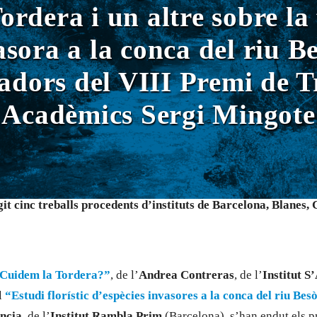
ordera i un altre sobre la
asora a la conca del riu Be
dors del VIII Premi de T
Acadèmics Sergi Mingote
git cinc treballs procedents d’instituts de Barcelona, Blanes, 
Cuidem la Tordera?”
, de l’
Andrea Contreras
, de l’
Institut S
l
“Estudi florístic d’espècies invasores a la conca del riu Bes
ncia
, de l’
Institut Rambla Prim
(Barcelona), s’han endut els p