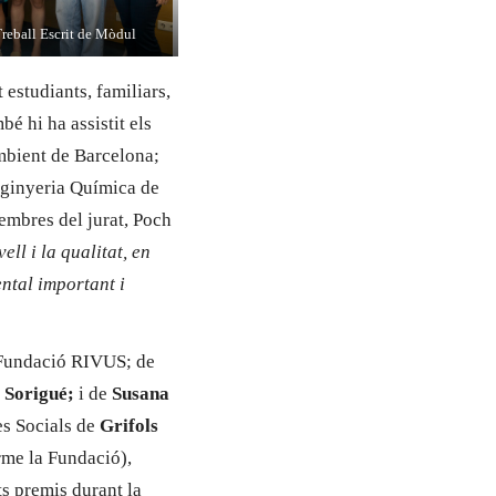
Treball Escrit de Mòdul
 estudiants, familiars,
é hi ha assistit els
Ambient de Barcelona;
nginyeria Química de
membres del jurat, Poch
ell i la qualitat, en
ental important i
a Fundació RIVUS; de
e
Sorigué;
i de
Susana
es Socials de
Grifols
rme la Fundació),
ts premis durant la