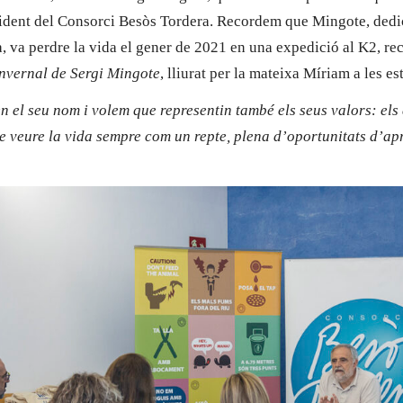
ident del Consorci Besòs Tordera. Recordem que Mingote, dedic
a, va perdre la vida el gener de 2021 en una expedició al K2, reco
nvernal de Sergi Mingote
, lliurat per la mateixa Míriam a les e
 el seu nom i volem que representin també els seus valors: els 
 de veure la vida sempre com un repte, plena d’oportunitats d’a