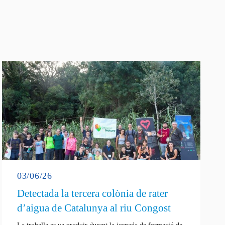
03/06/26
Detectada la tercera colònia de rater
d’aigua de Catalunya al riu Congost