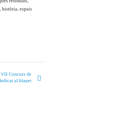
gües residuals,
 història, espais
l VII Concurs de
edicat al blauet