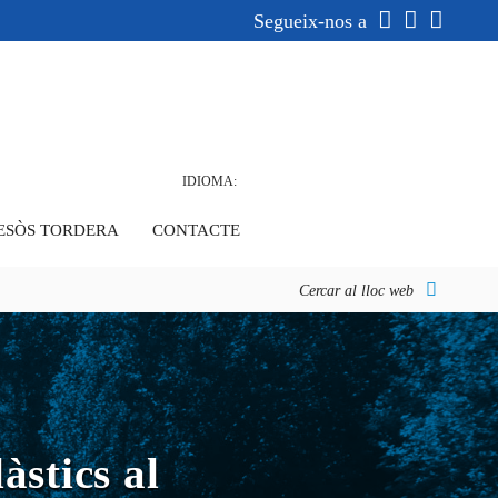
Segueix-nos a
IDIOMA:
ESÒS TORDERA
CONTACTE
Cercar al lloc web
àstics al