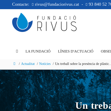
Contacte:
rivus@fundaciorivus.cat
-
93 840 52 7
LA FUNDACIÓ
LÍNIES D'ACTUACIÓ
OBSE
Actualitat
Notícies
Un treball sobre la presència de plàstic..
Un treba