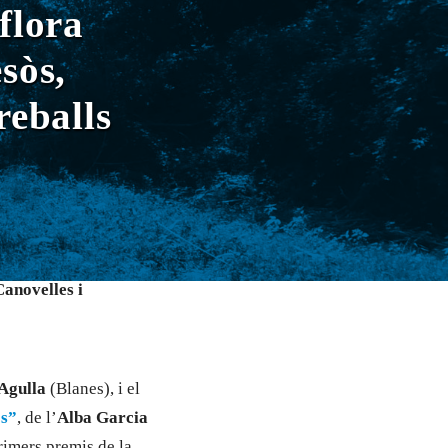
 flora
sòs,
reballs
Canovelles i
’Agulla
(Blanes), i el
òs”
, de l’
Alba Garcia
rimers premis de la