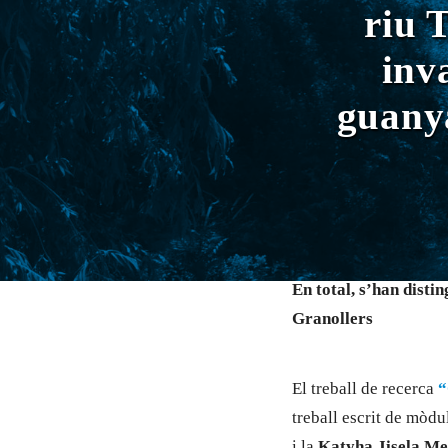
riu T
inv
guanya
En total, s’han distin
Granollers
El treball de recerca
“
treball escrit de mòdu
i la
Katyha Jisela Me