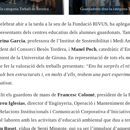
la categoria Treball de Recerca
Guanyadores dins la categoria 
celebrat ahir a la tarda a la seu de la Fundació RIVUS, ha aplegat
presentants dels centres educatius dels alumnes guardonats. Tamb
rina Garcia
, professora de l’Institut de Sostenibilitat i Medi 
ident del Consorci Besòs Tordera, i
Manel Poch
, catedràtic d’E
ient de la Universitat de Girona. En representació de tots els 
e fer la valoració dels treballs presentats:
“Ens ha sorprès el niv
olt ben estructurats i, en molts d’ells, trobem una part experim
atisat.
lit els guardons de mans de
Francesc Colomé
, president de l
reu Iglesias
, director d’Enginyeria, Operació i Manteniment d
 Relacions Institucionals i Comunicació Corporativa d’Iniciativ
·laboren amb les activitats d’educació ambiental que duu a te
m Roset
, vídua de Sergi Mingote, qui va ser l’impulsor d’aques