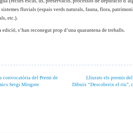
gua (recurs escàs, ús, preservació, processos de depuració d’ai
 sistemes fluvials (espais verds naturals, fauna, flora, patrimoni,
ls, etc.).
a edició, s’han reconegut prop d’una quarantena de treballs.
a convocatòria del Premi de
Lliurats els premis de
mics Sergi Mingote
Dibuix “Descobreix el riu”, d