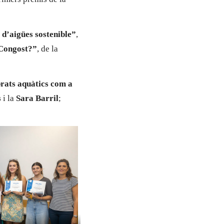
 d’aigües sostenible”
,
u Congost?”
, de la
rats aquàtics com a
s
i la
Sara Barril
;