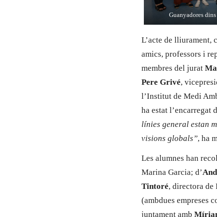
Guanyadores dins 
L’acte de lliurament, 
amics, professors i re
membres del jurat
Ma
Pere Grivé
, vicepres
l’Institut de Medi Amb
ha estat l’encarregat d
línies general estan m
visions globals”
, ha m
Les alumnes han recol
Marina Garcia; d’
And
Tintoré
, directora de
(ambdues empreses col
juntament amb
Míria