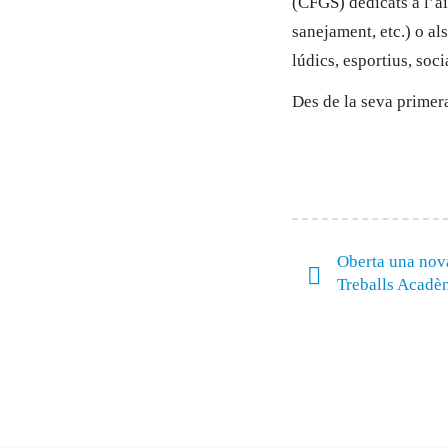
(CFGS) dedicats a l’ai
sanejament, etc.) o als
lúdics, esportius, socia
Des de la seva primer
Oberta una nov
Treballs Acadè