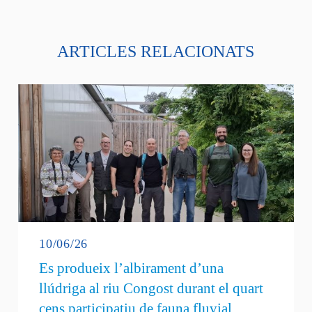
ARTICLES RELACIONATS
10/06/26
Es produeix l’albirament d’una
llúdriga al riu Congost durant el quart
cens participatiu de fauna fluvial