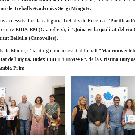
mi de Treballs Acadèmics Sergi Mingote
.
os accèssits dins la categoria Treballs de Recerca:
“Purificació
l centre
EDUCEM
(Granollers); i
“Quina és la qualitat del ri
titut Bellulla (Canovelles)
.
ts de Mòdul, s’ha atorgat un accèssit al treball
“Macroinverteb
litat de l’aigua. Índex FBILL i IBMWP”
, de la
Cristina Burgo
Rambla Prim
.