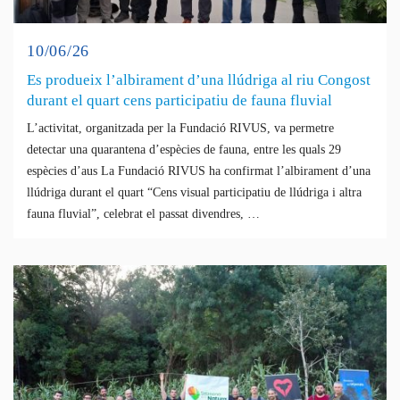
10/06/26
Es produeix l’albirament d’una llúdriga al riu Congost
durant el quart cens participatiu de fauna fluvial
L’activitat, organitzada per la Fundació RIVUS, va permetre
detectar una quarantena d’espècies de fauna, entre les quals 29
espècies d’aus La Fundació RIVUS ha confirmat l’albirament d’una
llúdriga durant el quart “Cens visual participatiu de llúdriga i altra
fauna fluvial”, celebrat el passat divendres, …