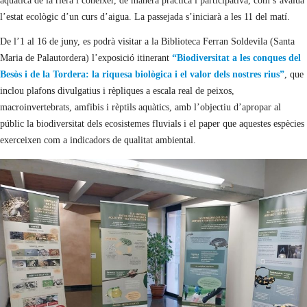
aquàtica de la riera i conèixer, de manera pràctica i participativa, com s’avalua
l’estat ecològic d’un curs d’aigua. La passejada s’iniciarà a les 11 del matí.
De l’1 al 16 de juny, es podrà visitar a la Biblioteca Ferran Soldevila (Santa
Maria de Palautordera) l’exposició itinerant
“Biodiversitat a les conques del
Besòs i de la Tordera: la riquesa biològica i el valor dels nostres rius”
, que
inclou plafons divulgatius i rèpliques a escala real de peixos,
macroinvertebrats, amfibis i rèptils aquàtics, amb l’objectiu d’apropar al
públic la biodiversitat dels ecosistemes fluvials i el paper que aquestes espècies
exerceixen com a indicadors de qualitat ambiental.