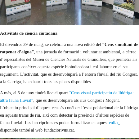
Activitats de ciència ciutadana
El divendres 29 de maig, se celebrarà una nova edició del
“Cens simultani de
ratpenat d’aigua”
, una jornada de formació i voluntariat ambiental, a càrrec
d’especialistes del Museu de Ciències Naturals de Granollers, que permetrà als
participants conèixer aquesta espècie bioindicadora i col·laborar en el seu
seguiment. L’activitat, que es desenvoluparà a l’entorn fluvial del riu Congost,
a la Garriga, ha exhaurit totes les places disponibles.
A més, el 5 de juny tindrà lloc el quart
“Cens visual participatiu de llúdriga i
altra fauna fluvial”
, que es desenvoluparà als rius Congost i Mogent.
L’objectiu principal d’aquest cens és conèixer l’estat poblacional de la llúdriga
en aquests trams de riu, així com detectar la presència d’altres espècies de
fauna fluvial. Les inscripcions es poden formalitzar en aquest
enllaç
,
disponible també al web fundaciorivus.cat.