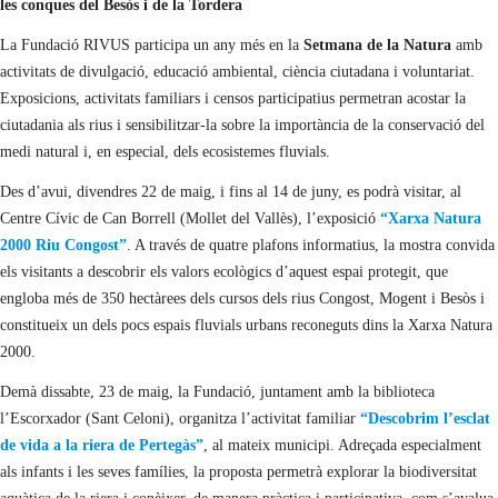
les conques del Besòs i de la Tordera
La Fundació RIVUS participa un any més en la
Setmana de la Natura
amb
activitats de divulgació, educació ambiental, ciència ciutadana i voluntariat.
Exposicions, activitats familiars i censos participatius permetran acostar la
ciutadania als rius i sensibilitzar-la sobre la importància de la conservació del
medi natural i, en especial, dels ecosistemes fluvials.
Des d’avui, divendres 22 de maig, i fins al 14 de juny, es podrà visitar, al
Centre Cívic de Can Borrell (Mollet del Vallès), l’exposició
“Xarxa Natura
2000 Riu Congost”
. A través de quatre plafons informatius, la mostra convida
els visitants a descobrir els valors ecològics d’aquest espai protegit, que
engloba més de 350 hectàrees dels cursos dels rius Congost, Mogent i Besòs i
constitueix un dels pocs espais fluvials urbans reconeguts dins la Xarxa Natura
2000.
Demà dissabte, 23 de maig, la Fundació, juntament amb la biblioteca
l’Escorxador (Sant Celoni), organitza l’activitat familiar
“Descobrim l’esclat
de vida a la riera de Pertegàs”
, al mateix municipi. Adreçada especialment
als infants i les seves famílies, la proposta permetrà explorar la biodiversitat