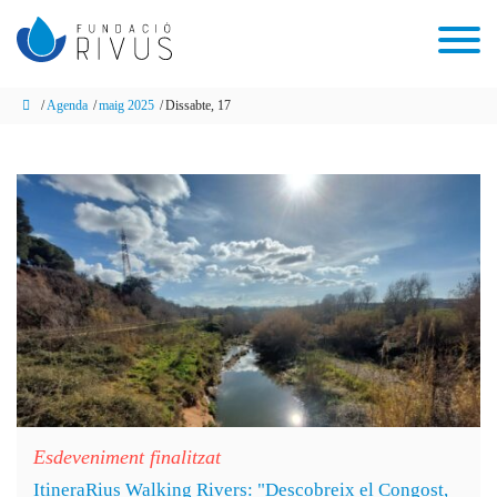
Agenda
maig 2025
Dissabte, 17
Esdeveniment finalitzat
ItineraRius Walking Rivers: "Descobreix el Congost,