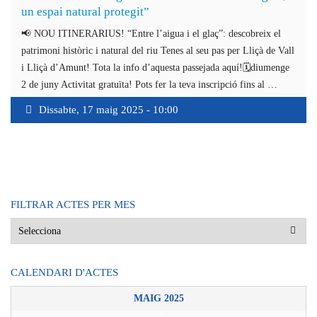
un espai natural protegit”
📢 NOU ITINERARIUS! “Entre l’aigua i el glaç”: descobreix el
patrimoni històric i natural del riu Tenes al seu pas per Lliçà de Vall
i Lliçà d’Amunt! Tota la info d’aquesta passejada aquí!🗓️diumenge
2 de juny Activitat gratuïta! Pots fer la teva inscripció fins al …
Dissabte, 17 maig 2025
-
10:00
FILTRAR ACTES PER MES
CALENDARI D'ACTES
MAIG 2025