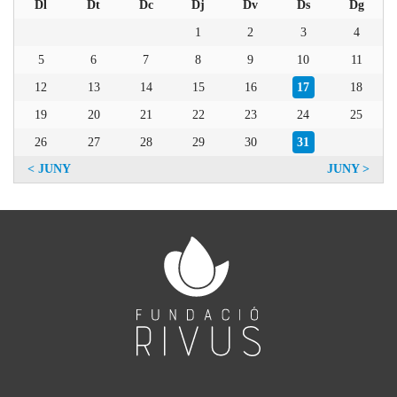
Dl
Dt
Dc
Dj
Dv
Ds
Dg
1
2
3
4
5
6
7
8
9
10
11
12
13
14
15
16
17
18
19
20
21
22
23
24
25
26
27
28
29
30
31
JUNY
JUNY