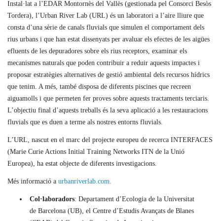
Instal·lat a l’EDAR Montornès del Vallès (gestionada pel Consorci Besòs
Tordera), l’Urban River Lab (URL) és un laboratori a l’aire lliure que
consta d’una sèrie de canals fluvials que simulen el comportament dels
rius urbans i que han estat dissenyats per avaluar els efectes de les aigües
efluents de les depuradores sobre els rius receptors, examinar els
mecanismes naturals que poden contribuir a reduir aquests impactes i
proposar estratègies alternatives de gestió ambiental dels recursos hídrics
que tenim. A més, també disposa de diferents piscines que recreen
aiguamolls i que permeten fer proves sobre aquests tractaments terciaris.
L’objectiu final d’aquests treballs és la seva aplicació a les restauracions
fluvials que es duen a terme als nostres entorns fluvials.
L’URL, nascut en el marc del projecte europeu de recerca INTERFACES
(Marie Curie Actions Initial Training Networks ITN de la Unió
Europea), ha estat objecte de diferents investigacions.
Més informació a
urbanriverlab.com
.
Col·laboradors
: Departament d’Ecologia de la Universitat
de Barcelona (UB), el Centre d’Estudis Avançats de Blanes