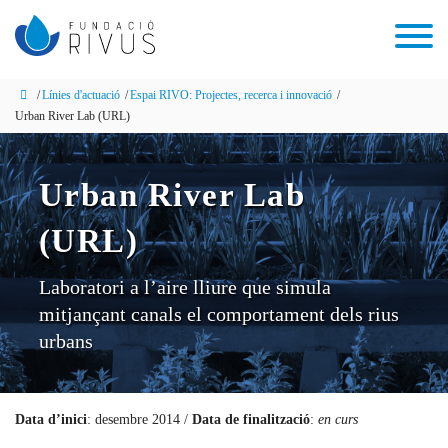
Línies d'actuació
Espai RIVO: Projectes, recerca i innovació
Urban River Lab (URL)
Urban River Lab
(URL)
Laboratori a l’aire lliure que simula
mitjançant canals el comportament dels rius
urbans
Data d’inici
: desembre 2014 /
Data de finalització
:
en curs