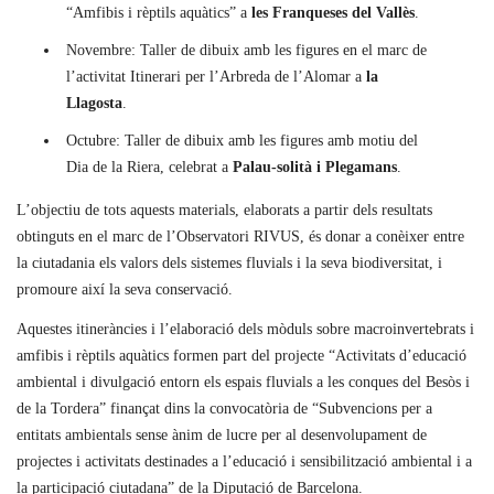
“Amfibis i rèptils aquàtics” a
les Franqueses del Vallès
.
Novembre: Taller de dibuix amb les figures en el marc de
l’activitat Itinerari per l’Arbreda de l’Alomar a
la
Llagosta
.
Octubre: Taller de dibuix amb les figures amb motiu del
Dia de la Riera, celebrat a
Palau-solità i Plegamans
.
L’objectiu de tots aquests materials, elaborats a partir dels resultats
obtinguts en el marc de l’Observatori RIVUS, és donar a conèixer entre
la ciutadania els valors dels sistemes fluvials i la seva biodiversitat, i
promoure així la seva conservació.
Aquestes itineràncies i l’elaboració dels mòduls sobre macroinvertebrats i
amfibis i rèptils aquàtics formen part del projecte “Activitats d’educació
ambiental i divulgació entorn els espais fluvials a les conques del Besòs i
de la Tordera” finançat dins la convocatòria de “Subvencions per a
entitats ambientals sense ànim de lucre per al desenvolupament de
projectes i activitats destinades a l’educació i sensibilització ambiental i a
la participació ciutadana” de la Diputació de Barcelona.