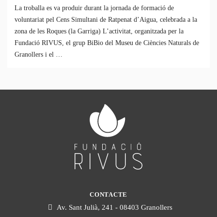
La troballa es va produir durant la jornada de formació de
voluntariat pel Cens Simultani de Ratpenat d’Aigua, celebrada a la
zona de les Roques (la Garriga) L’activitat, organitzada per la
Fundació RIVUS, el grup BiBio del Museu de Ciències Naturals de
Granollers i el …
CONTACTE
Av. Sant Julià, 241 - 08403 Granollers