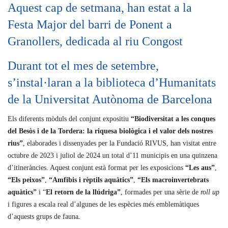
Aquest cap de setmana, han estat a la
Festa Major del barri de Ponent a
Granollers, dedicada al riu Congost
Durant tot el mes de setembre,
s’instal·laran a la biblioteca d’Humanitats
de la Universitat Autònoma de Barcelona
Els diferents mòduls del conjunt expositiu
“Biodiversitat a les conques
del Besòs i de la Tordera: la riquesa biològica i el valor dels nostres
rius”
, elaborades i dissenyades per la Fundació RIVUS, han visitat entre
octubre de 2023 i juliol de 2024 un total d’11 municipis en una quinzena
d’itineràncies. Aquest conjunt està format per les exposicions
“Les aus”
,
“Els peixos”
,
“Amfibis i rèptils aquàtics”
,
“Els macroinvertebrats
aquàtics”
i “
El retorn de la llúdriga”
, formades per una sèrie de
roll up
i figures a escala real d’algunes de les espècies més emblemàtiques
d’aquests grups de fauna.