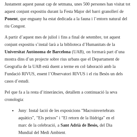
Justament aquest passat cap de setmana, unes 500 persones han visitat tot
aquest conjunt expositiu durant la Festa Major del barri granollerí de
Ponent
, que enguany ha estat dedicada a la fauna i l’entorn natural del
riu Congost.
A partir d’aquest mes de juliol i fins a final de setembre, tot aquest
conjunt expositiu s’instal·larà a la biblioteca d’Humanitats de la
Universitat Autònoma de Barcelona
(UAB), on formarà part d’una
mostra dins d’un projecte sobre rius urbans que el Departament de
Geografia de la UAB està duent a terme en col·laboració amb la
Fundació RIVUS, essent l’Observatori RIVUS i el riu Besòs un dels
casos d’estudi.
Pel que fa a la resta d’itineràncies, detallem a continuació la seva
cronologia:
Juny: Instal·lació de les exposicions “Macroinvertebrats
aquàtics”, “Els peixos” i “El retorn de la llúdriga” en el
marc de la celebració, a
Sant Adrià de Besòs,
del Dia
Mundial del Medi Ambient.