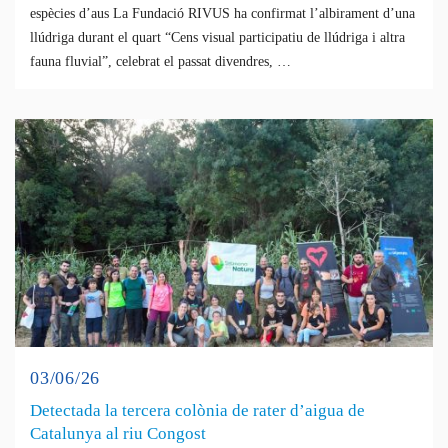
espècies d’aus La Fundació RIVUS ha confirmat l’albirament d’una
llúdriga durant el quart “Cens visual participatiu de llúdriga i altra
fauna fluvial”, celebrat el passat divendres, …
03/06/26
Detectada la tercera colònia de rater d’aigua de
Catalunya al riu Congost